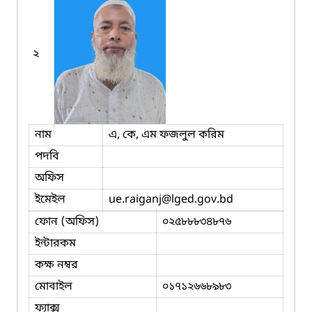
২
নাম
এ, কে, এম ফজলুল করিম
পদবি
অফিস
ইমেইল
ue.raiganj
@lged.gov.bd
ফোন (অফিস)
০২৫৮৮৮৩৪৮৭৬
ইন্টারকম
কক্ষ নম্বর
মোবাইল
০১৭১২৬৬৮৯৮৩
ফ্যাক্স