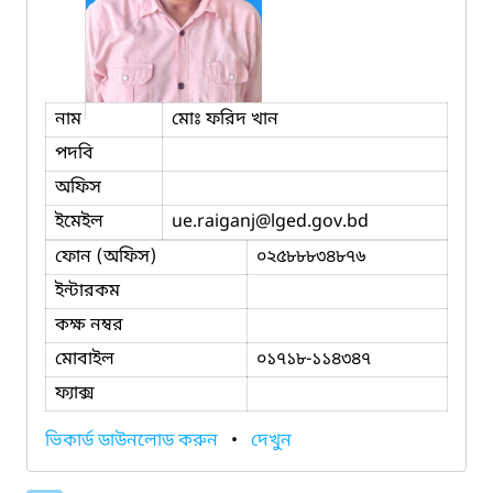
নাম
মোঃ ফরিদ খান
পদবি
অফিস
ইমেইল
ue.raiganj
@lged.gov.bd
ফোন (অফিস)
০২৫৮৮৮৩৪৮৭৬
ইন্টারকম
কক্ষ নম্বর
মোবাইল
০১৭১৮-১১৪৩৪৭
ফ্যাক্স
ভিকার্ড ডাউনলোড করুন
•
দেখুন