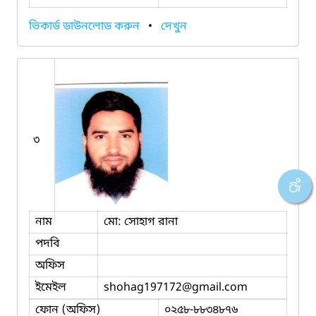
ভিকার্ড ডাউনলোড করুন
•
দেখুন
৩
নাম
মো: সোহাগ রানা
পদবি
অফিস
ইমেইল
shohag197172
@gmail.com
ফোন (অফিস)
০২৫৮-৮৮৩৪৮৭৬