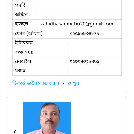
পদবি
অফিস
ইমেইল
zahidhasanmithu20
@gmail.com
ফোন (অফিস)
০২৫৮৮৮৩৪৮৭৬
ইন্টারকম
কক্ষ নম্বর
মোবাইল
০১৩০৭০২৮৪৯১
ফ্যাক্স
ভিকার্ড ডাউনলোড করুন
•
দেখুন
৫