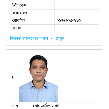
ইন্টারকম
কক্ষ নম্বর
মোবাইল
০১৭৬৬০৫০৮৯৬
ফ্যাক্স
ভিকার্ড ডাউনলোড করুন
•
দেখুন
৪
নাম
মোঃ জাহিদ হাসান