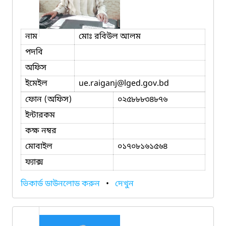
নাম
মোঃ রবিউল আলম
পদবি
অফিস
ইমেইল
ue.raiganj
@lged.gov.bd
ফোন (অফিস)
০২৫৮৮৮৩৪৮৭৬
ইন্টারকম
কক্ষ নম্বর
মোবাইল
০১৭০৮১৬১৫৬৪
ফ্যাক্স
ভিকার্ড ডাউনলোড করুন
•
দেখুন